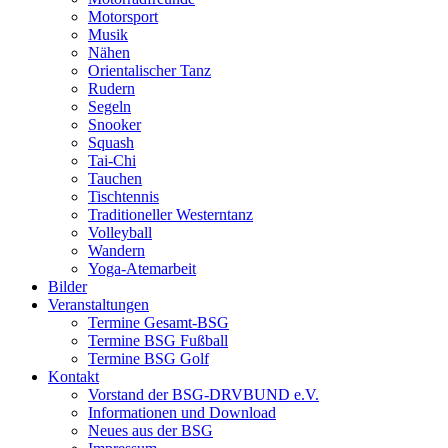
Motorsport
Musik
Nähen
Orientalischer Tanz
Rudern
Segeln
Snooker
Squash
Tai-Chi
Tauchen
Tischtennis
Traditioneller Westerntanz
Volleyball
Wandern
Yoga-Atemarbeit
Bilder
Veranstaltungen
Termine Gesamt-BSG
Termine BSG Fußball
Termine BSG Golf
Kontakt
Vorstand der BSG-DRVBUND e.V.
Informationen und Download
Neues aus der BSG