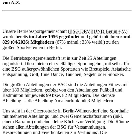
von A-Z.
Unsere Betriebssportgemeinschaft (
BSG DRVBUND Berlin e.V.
)
wurde bereits
im Jahre 1956 gegründet
und gehört mit ihren
rund
829 (04/2026) Mitgliedern
(67% männl.; 33% weibl.) zu den
großen Sportvereinen in Berlin.
Die Betriebssportgemeinschaft ist in zur Zeit 25 Abteilungen
organisiert. Diese bieten ein vielfältiges Sportangebot, mit selbst für
eine
BSG
außergewöhnlichen Sportarten wie Brettspiele, Asiatische
Entspannung, Golf, Line Dance, Tauchen, Segeln oder Snooker.
Die größten Abteilungen der BSG sind die Abteilungen Fitness mit
über 180 Mitgliedern, gefolgt von den Abteilungen Fußball und
Badminton mit jeweils 99 bzw. 82 Mitgliedern. Die kleinste
Abteilung ist die Abteilung Amateurfunk mit 3 Mitgliedern.
Uns steht in der Cicerostraße in Berlin-Wilmersdorf eine Sporthalle
mit mehreren Abteilungs- und zwei Gemeinschaftsräumen (inkl.
einem Barraum) und eine kleine Küche zur Verfügung. Die Räume
stehen allen Abteilungen der BSG für Versammlungen,
Besprechungen und Feierlichkeiten zur Verfügung. Die