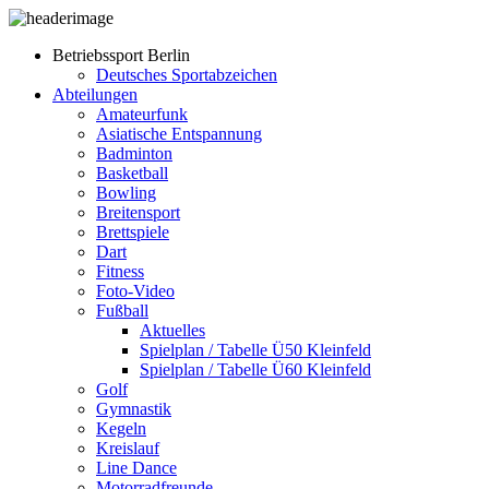
Betriebssport Berlin
Deutsches Sportabzeichen
Abteilungen
Amateurfunk
Asiatische Entspannung
Badminton
Basketball
Bowling
Breitensport
Brettspiele
Dart
Fitness
Foto-Video
Fußball
Aktuelles
Spielplan / Tabelle Ü50 Kleinfeld
Spielplan / Tabelle Ü60 Kleinfeld
Golf
Gymnastik
Kegeln
Kreislauf
Line Dance
Motorradfreunde