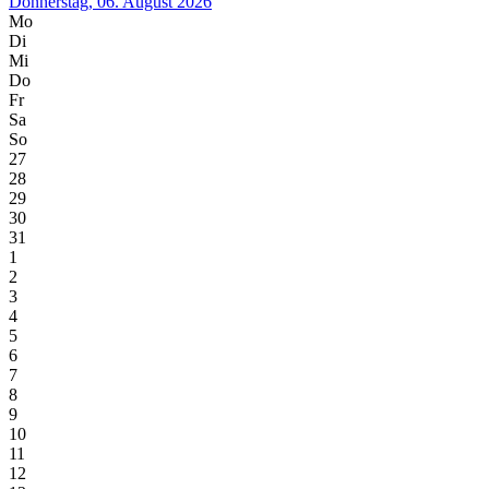
Donnerstag, 06. August 2026
Mo
Di
Mi
Do
Fr
Sa
So
27
28
29
30
31
1
2
3
4
5
6
7
8
9
10
11
12