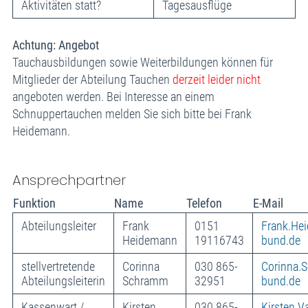
Aktivitäten statt?
Tagesausflüge
Achtung: Angebot
Tauchausbildungen sowie Weiterbildungen können für
Mitglieder der Abteilung Tauchen
derzeit leider nicht
angeboten werden. Bei Interesse an einem
Schnuppertauchen melden Sie sich bitte bei Frank
Heidemann.
Ansprechpartner
Funktion
Name
Telefon
E-Mail
Abteilungsleiter
Frank
0151
Frank.He
Heidemann
19116743
bund.de
stellvertretende
Corinna
030 865-
Corinna.
Abteilungsleiterin
Schramm
32951
bund.de
Kassenwart /
Kirsten
030 865-
Kirsten.V