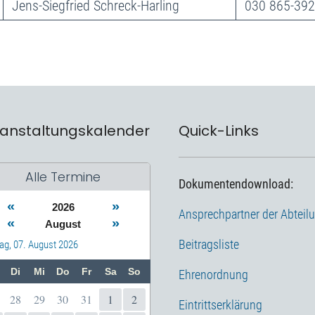
Jens-Siegfried Schreck-Harling
030 865-39
anstaltungskalender
Quick-Links
Alle Termine
Dokumentendownload:
«
»
2026
Ansprechpartner der Abteil
«
»
August
Beitragsliste
tag, 07. August 2026
Di
Mi
Do
Fr
Sa
So
Ehrenordnung
28
29
30
31
1
2
Eintrittserklärung