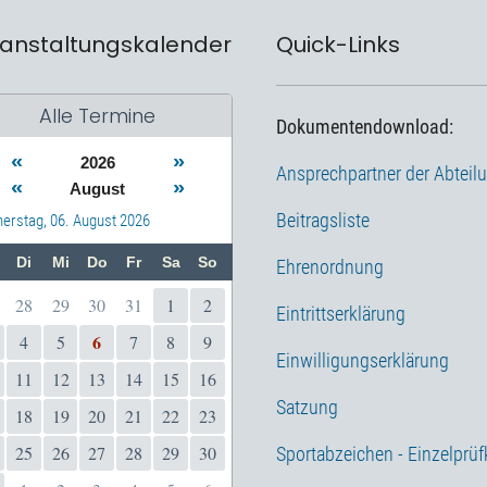
anstaltungskalender
Quick-Links
Alle Termine
Dokumentendownload:
«
»
2026
Ansprechpartner der Abteil
«
»
August
Beitragsliste
erstag, 06. August 2026
Di
Mi
Do
Fr
Sa
So
Ehrenordnung
28
29
30
31
1
2
Eintrittserklärung
6
4
5
7
8
9
Einwilligungserklärung
11
12
13
14
15
16
Satzung
18
19
20
21
22
23
25
26
27
28
29
30
Sportabzeichen - Einzelprüf