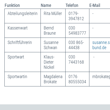
Funktion
Name
Telefon
E-Mail
Abteilungsleiterin
Rita Müller
0179-
-
3947812
Kassenwart
Bernd
030
-
Braune
54983777
Schriftführerin
Susanne
030 865-
susanne.
Schwan
44438
bund.de
Sportwart
Klaus-
030
-
Dieter
7443168
Nickel
Sportwartin
Magdalena
0176
mbrokate@
Brokate
80555034