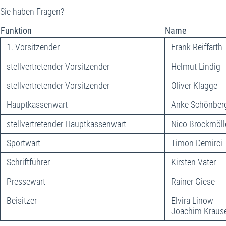
Sie haben Fragen?
Funktion
Name
1. Vorsitzender
Frank Reiffarth
stellvertretender Vorsitzender
Helmut Lindig
stellvertretender Vorsitzender
Oliver Klagge
Hauptkassenwart
Anke Schönber
stellvertretender Hauptkassenwart
Nico Brockmöll
Sportwart
Timon Demirci
Schriftführer
Kirsten Vater
Pressewart
Rainer Giese
Beisitzer
Elvira Linow
Joachim Kraus