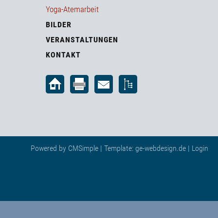
Yoga-Atemarbeit
BILDER
VERANSTALTUNGEN
KONTAKT
Powered by
CMSimple
| Template:
ge-webdesign.de
|
Login