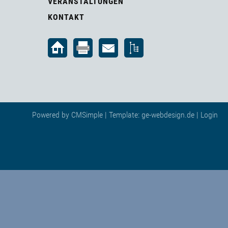
VERANSTALTUNGEN
KONTAKT
Powered by
CMSimple
| Template:
ge-webdesign.de
|
Login